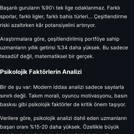
Başarılı guruların %90'ı tek lige odaklanmaz. Farklı
sporlar, farklı ligler, farklı bahis türleri... Çeşitlendirme
riski azaltırken kâr potansiyelini artırıyor.
Araştırmalara göre, çeşitlendirilmiş portföye sahip
uzmanların yıllık getirisi %34 daha yüksek. Bu sadece
tesadüf değil, matematiksel bir gerçek.
Psikolojik Faktörlerin Analizi
Bir de şu var: Modern iddaa analizi sadece sayılarla
sınırlı değil. Takım morali, oyuncu motivasyonu, basın
baskısı gibi psikolojik faktörler de kritik önem taşıyor.
Verilere göre, psikolojik analizi dahil eden uzmanların
başarı oranı %15-20 daha yüksek. Özellikle büyük