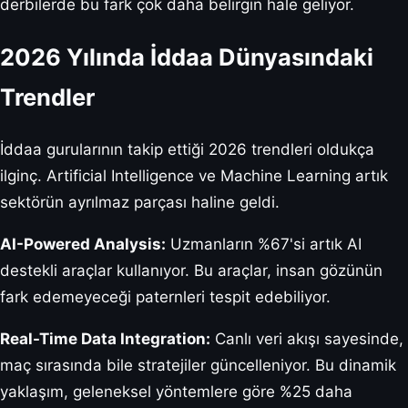
derbilerde bu fark çok daha belirgin hale geliyor.
2026 Yılında İddaa Dünyasındaki
Trendler
İddaa gurularının takip ettiği 2026 trendleri oldukça
ilginç. Artificial Intelligence ve Machine Learning artık
sektörün ayrılmaz parçası haline geldi.
AI-Powered Analysis:
Uzmanların %67'si artık AI
destekli araçlar kullanıyor. Bu araçlar, insan gözünün
fark edemeyeceği paternleri tespit edebiliyor.
Real-Time Data Integration:
Canlı veri akışı sayesinde,
maç sırasında bile stratejiler güncelleniyor. Bu dinamik
yaklaşım, geleneksel yöntemlere göre %25 daha