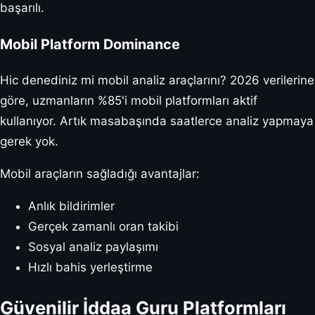
başarılı.
Mobil Platform Dominance
Hic denediniz mi mobil analiz araçlarını? 2026 verilerine
göre, uzmanların %85'i mobil platformları aktif
kullanıyor. Artık masabaşında saatlerce analiz yapmaya
gerek yok.
Mobil araçların sağladığı avantajlar:
Anlık bildirimler
Gerçek zamanlı oran takibi
Sosyal analiz paylaşımı
Hızlı bahis yerleştirme
Güvenilir İddaa Guru Platformları