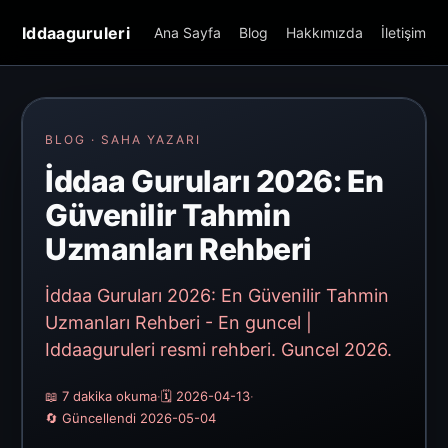
Iddaaguruleri
Ana Sayfa
Blog
Hakkımızda
İletişim
BLOG · SAHA YAZARI
İddaa Guruları 2026: En
Güvenilir Tahmin
Uzmanları Rehberi
İddaa Guruları 2026: En Güvenilir Tahmin
Uzmanları Rehberi - En guncel |
Iddaaguruleri resmi rehberi. Guncel 2026.
📖 7 dakika okuma
·
🗓️ 2026-04-13
·
🔄 Güncellendi 2026-05-04