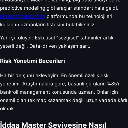
predictive modeling gibi araçlar standart hale geldi.
Iddaatahminrehberi
platformunda bu teknolojileri
kullanan uzmanların listesini bulabilirsiniz.
Yani şu oluyor: Eski usul "sezgisel" tahminler artık
yeterli değil. Data-driven yaklaşım şart.
Risk Yönetimi Becerileri
Ha bir de şunu ekleyeyim: En önemli özellik risk
yönetimi. Araştırmalara göre, başarılı guruların %85'i
bankroll management konusunda uzman. Onlar için
önemli olan tek maç kazanmak değil, uzun vadede kârlı
olmak.
İddaa Master Seviyesine Nasıl