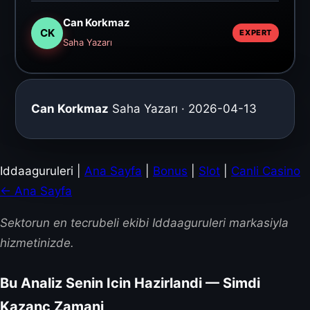
Can Korkmaz
CK
EXPERT
Saha Yazarı
Can Korkmaz
Saha Yazarı · 2026-04-13
Iddaaguruleri |
Ana Sayfa
|
Bonus
|
Slot
|
Canli Casino
← Ana Sayfa
Sektorun en tecrubeli ekibi Iddaaguruleri markasiyla
hizmetinizde.
Bu Analiz Senin Icin Hazirlandi — Simdi
Kazanc Zamani