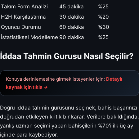
Takım Form Analizi
45 dakika
%25
H2H Karşılaştırma
30 dakika
%20
Oyuncu Durumu
60 dakika
%30
İstatistiksel Modelleme
90 dakika
%25
İddaa Tahmin Gurusu Nasıl Seçilir?
Konuya derinlemesine girmek isteyenler için:
Detaylı
kaynak için tıkla →
Doğru iddaa tahmin gurusunu seçmek, bahis başarınızı
doğrudan etkileyen kritik bir karar. Verilere bakıldığında,
yanlış uzman seçimi yapan bahisçilerin %70'i ilk üç ay
içinde para kaybediyor.