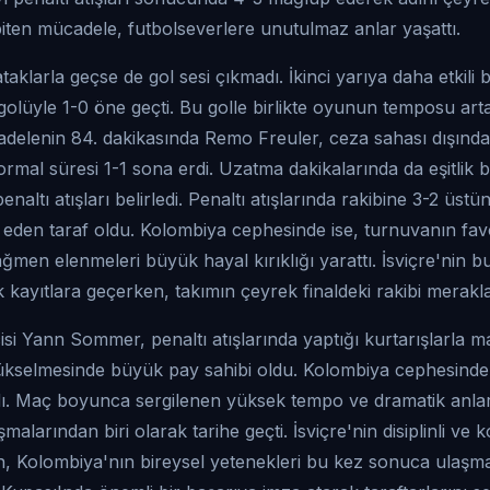
biten mücadele, futbolseverlere unutulmaz anlar yaşattı.
ı ataklarla geçse de gol sesi çıkmadı. İkinci yarıya daha etkil
 golüyle 1-0 öne geçti. Bu golle birlikte oyunun temposu art
ücadelenin 84. dakikasında Remo Freuler, ceza sahası dışınd
ormal süresi 1-1 sona erdi. Uzatma dakikalarında da eşitlik
naltı atışları belirledi. Penaltı atışlarında rakibine 3-2 üstü
den taraf oldu. Kolombiya cephesinde ise, turnuvanın favor
ağmen elenmeleri büyük hayal kırıklığı yarattı. İsviçre'nin b
k kayıtlara geçerken, takımın çeyrek finaldeki rakibi merakl
ecisi Yann Sommer, penaltı atışlarında yaptığı kurtarışlarla
yükselmesinde büyük pay sahibi oldu. Kolombiya cephesinde i
lmadı. Maç boyunca sergilenen yüksek tempo ve dramatik anl
malarından biri olarak tarihe geçti. İsviçre'nin disiplinli ve
, Kolombiya'nın bireysel yetenekleri bu kez sonuca ulaşmak