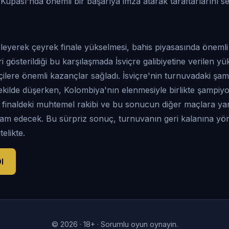
a Kupası'nda önemli bir başarıya imza atarak taraftarlarını 
 eleyerek çeyrek finale yükselmesi, bahis piyasasında önem
i gösterildiği bu karşılaşmada İsviçre galibiyetine verilen 
ilere önemli kazançlar sağladı. İsviçre'nin turnuvadaki şa
 şekilde düşerken, Kolombiya'nın elenmesiyle birlikte şampi
k finaldeki muhtemel rakibi ve bu sonucun diğer maçlara ya
am edecek. Bu sürpriz sonuç, turnuvanın geri kalanına yöneli
elikte.
l
© 2026 · 18+ · Sorumlu oyun oynayin.