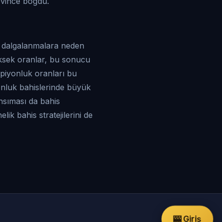
sevince boğdu.
li dalgalanmalara neden
yüksek oranlar, bu sonucu
mpiyonluk oranları bu
yonluk bahislerinde büyük
nsıması da bahis
k bahis stratejilerini de
🎰 Giriş