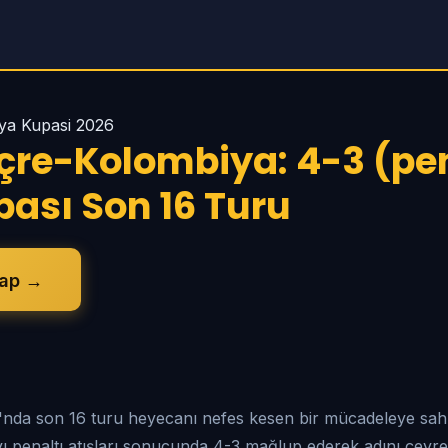
nya Kupasi 2026
içre-Kolombiya: 4-3 (pen
ası Son 16 Turu
Yap →
da son 16 turu heyecanı nefes kesen bir mücadeleye sahne
 penaltı atışları sonucunda 4-3 mağlup ederek adını çeyrek