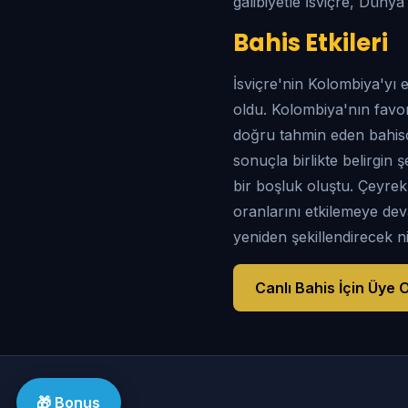
galibiyetle İsviçre, Düny
Bahis Etkileri
İsviçre'nin Kolombiya'yı
oldu. Kolombiya'nın favor
doğru tahmin eden bahisç
sonuçla birlikte belirgin
bir boşluk oluştu. Çeyre
oranlarını etkilemeye dev
yeniden şekillendirecek nit
Canlı Bahis İçin Üye O
🎁 Bonus