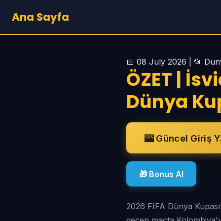
Ana Sayfa
📅 08 July 2026 | 📂 Du
ÖZET | İsv
Dünya Kup
🎰 Güncel Giriş 
🎁 Bonus Al
2026 FIFA Dünya Kupası'n
geçen maçta Kolombiya'yı