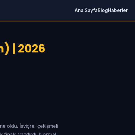
Ana Sayfa
Blog
Haberler
) | 2026
 oldu. İsviçre, çekişmeli
 finale yazdırdı. Normal