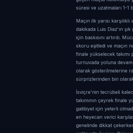
süresi ve uzatmaları 1-1 
Maçın ilk yarısı karşılıkl
dakikada Luis Diaz'ın şık
için baskısını artırdı. M
skoru eşitledi ve maçın n
finale yükselecek takımı pe
turnuvada yoluna devam e
olarak gösterilmelerine r
sürprizlerinden biri olara
İsviçre'nin tecrübeli kal
takımının çeyrek finale 
galibiyet için yeterli o
en heyecan verici karşılaş
genelinde dikkat çekerken