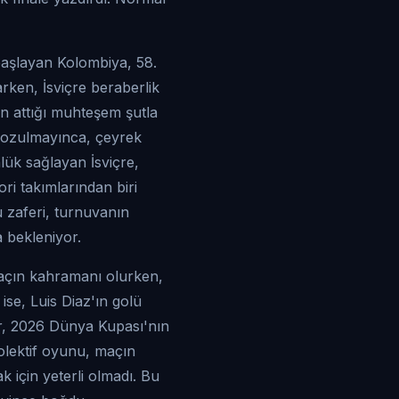
i başlayan Kolombiya, 58.
arken, İsviçre beraberlik
an attığı muhteşem şutla
 bozulmayınca, çeyrek
nlük sağlayan İsviçre,
i takımlarından biri
u zaferi, turnuvanın
a bekleniyor.
 maçın kahramanı olurken,
se, Luis Diaz'ın golü
ar, 2026 Dünya Kupası'nın
 kolektif oyunu, maçın
 için yeterli olmadı. Bu