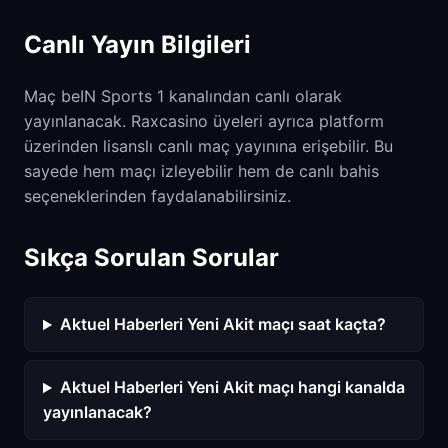
Canlı Yayın Bilgileri
Maç beIN Sports 1 kanalından canlı olarak
yayınlanacak. Raxcasino üyeleri ayrıca platform
üzerinden lisanslı canlı maç yayınına erişebilir. Bu
sayede hem maçı izleyebilir hem de canlı bahis
seçeneklerinden faydalanabilirsiniz.
Sıkça Sorulan Sorular
Aktuel Haberleri Yeni Akit maçı saat kaçta?
Aktuel Haberleri Yeni Akit maçı hangi kanalda
yayınlanacak?