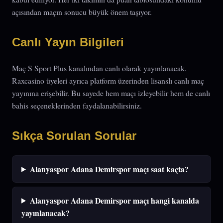
açısından maçın sonucu büyük önem taşıyor.
Canlı Yayın Bilgileri
Maç S Sport Plus kanalından canlı olarak yayınlanacak.
Raxcasino üyeleri ayrıca platform üzerinden lisanslı canlı maç
yayınına erişebilir. Bu sayede hem maçı izleyebilir hem de canlı
bahis seçeneklerinden faydalanabilirsiniz.
Sıkça Sorulan Sorular
Alanyaspor Adana Demirspor maçı saat kaçta?
Alanyaspor Adana Demirspor maçı hangi kanalda
yayınlanacak?