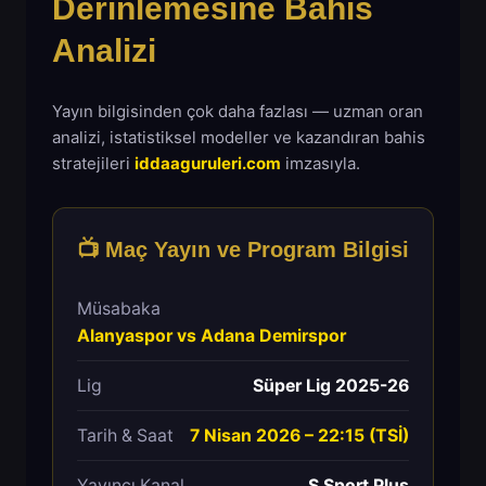
Derinlemesine Bahis
Analizi
Yayın bilgisinden çok daha fazlası — uzman oran
analizi, istatistiksel modeller ve kazandıran bahis
stratejileri
iddaaguruleri.com
imzasıyla.
📺 Maç Yayın ve Program Bilgisi
Müsabaka
Alanyaspor vs Adana Demirspor
Lig
Süper Lig 2025-26
Tarih & Saat
7 Nisan 2026 – 22:15 (TSİ)
Yayıncı Kanal
S Sport Plus