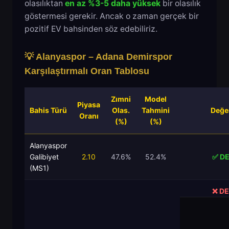
olasılıktan
en az %3-5 daha yüksek
bir olasılık
göstermesi gerekir. Ancak o zaman gerçek bir
pozitif EV bahsinden söz edebiliriz.
💡 Alanyaspor – Adana Demirspor
Karşılaştırmalı Oran Tablosu
Zımni
Model
Piyasa
Bahis Türü
Olas.
Tahmini
Değe
Oranı
(%)
(%)
Alanyaspor
Galibiyet
2.10
47.6%
52.4%
✅ D
(MS1)
❌ D