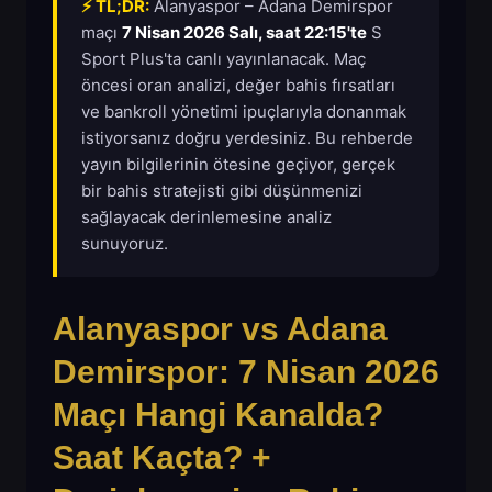
⚡ TL;DR:
Alanyaspor – Adana Demirspor
maçı
7 Nisan 2026 Salı, saat 22:15'te
S
Sport Plus'ta canlı yayınlanacak. Maç
öncesi oran analizi, değer bahis fırsatları
ve bankroll yönetimi ipuçlarıyla donanmak
istiyorsanız doğru yerdesiniz. Bu rehberde
yayın bilgilerinin ötesine geçiyor, gerçek
bir bahis stratejisti gibi düşünmenizi
sağlayacak derinlemesine analiz
sunuyoruz.
Alanyaspor vs Adana
Demirspor: 7 Nisan 2026
Maçı Hangi Kanalda?
Saat Kaçta? +