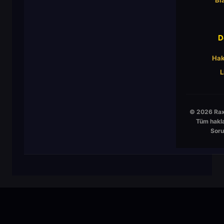
Bl
D
Hak
L
© 2026 Rax
Tüm haklar
Soru