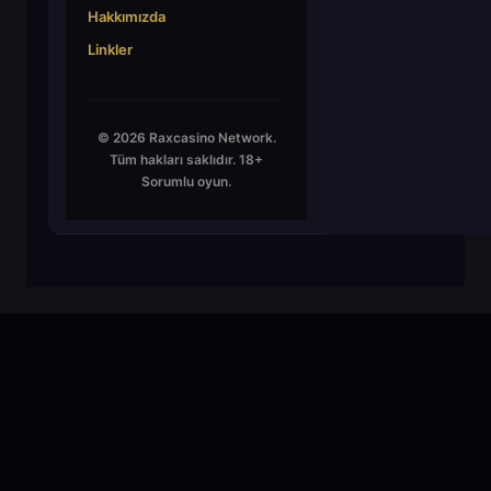
Hakkımızda
Linkler
© 2026 Raxcasino Network.
Tüm hakları saklıdır. 18+
Sorumlu oyun.