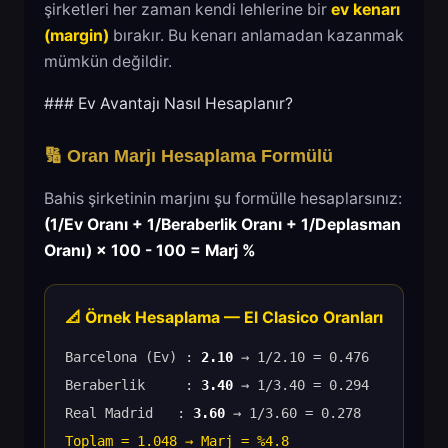
şirketleri her zaman kendi lehlerine bir
ev kenarı
(margin)
bırakır. Bu kenarı anlamadan kazanmak
mümkün değildir.
### Ev Avantajı Nasıl Hesaplanır?
🔢 Oran Marjı Hesaplama Formülü
Bahis şirketinin marjını şu formülle hesaplarsınız:
(1/Ev Oranı + 1/Beraberlik Oranı + 1/Deplasman
Oranı) × 100 - 100 = Marj %
📐 Örnek Hesaplama — El Clasico Oranları
Barcelona (Ev) :
2.10
→ 1/2.10 = 0.476
Beraberlik :
3.40
→ 1/3.40 = 0.294
Real Madrid :
3.60
→ 1/3.60 = 0.278
Toplam = 1.048 → Marj = %4.8