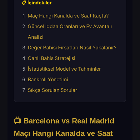
📋 İçindekiler
Maç Hangi Kanalda ve Saat Kaçta?
Güncel İddaa Oranları ve Ev Avantajı
Analizi
Değer Bahisi Fırsatları Nasıl Yakalanır?
Canlı Bahis Stratejisi
İstatistiksel Model ve Tahminler
Bankroll Yönetimi
Sıkça Sorulan Sorular
📺 Barcelona vs Real Madrid
Maçı Hangi Kanalda ve Saat