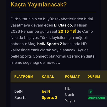
Kaçta Yayınlanacak?
Futbol tarihinin en büyük rekabetlerinden birini
yaşatmaya devam eden
El Clasico
, 9 Nisan
2026 Perşembe günü saat
20:15 TSİ
'de Camp
Nou'da başlıyor. Türk izleyicileri için müjdeli
haber şu: Maç,
beIN Sports 2
kanalında HD
kalitesinde canlı olarak yayınlanacak. Ayrıca
beIN Sports Connect platformu üzerinden dijital
izleme seçeneği de mevcut.
PLATFORM
KANAL
FORMAT
DURUM
HD
beIN
beIN
✅
Canlı
Sports
Sports 2
ONAYLANDI
Yayın