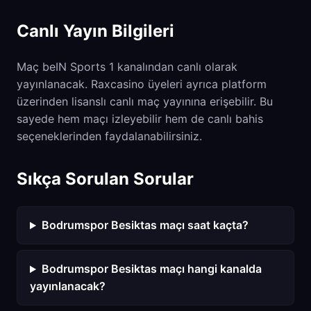
Canlı Yayın Bilgileri
Maç beIN Sports 1 kanalından canlı olarak
yayınlanacak. Raxcasino üyeleri ayrıca platform
üzerinden lisanslı canlı maç yayınına erişebilir. Bu
sayede hem maçı izleyebilir hem de canlı bahis
seçeneklerinden faydalanabilirsiniz.
Sıkça Sorulan Sorular
Bodrumspor Besiktas maçı saat kaçta?
Bodrumspor Besiktas maçı hangi kanalda
yayınlanacak?