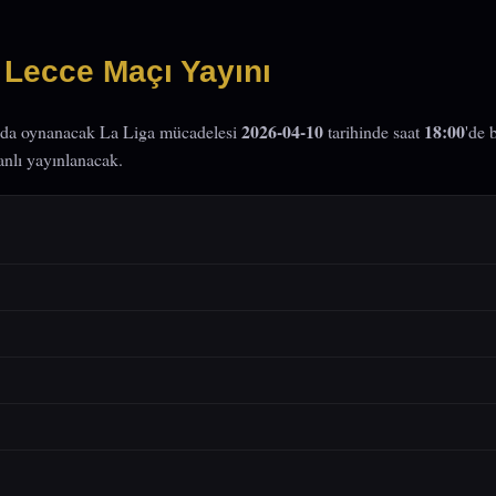
 Lecce Maçı Yayını
2026-04-10
18:00
ında oynanacak La Liga mücadelesi
tarihinde saat
'de 
anlı yayınlanacak.