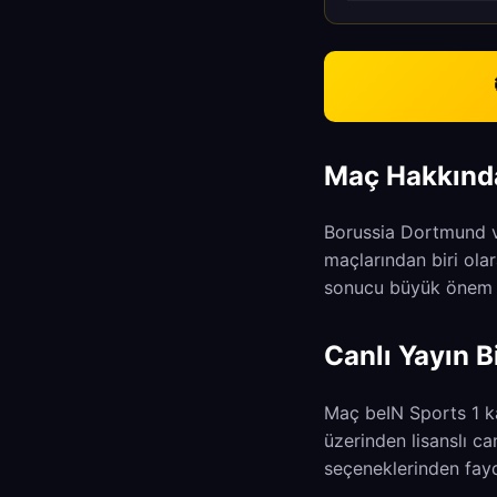
Maç Hakkınd
Borussia Dortmund v
maçlarından biri ola
sonucu büyük önem t
Canlı Yayın Bi
Maç beIN Sports 1 ka
üzerinden lisanslı ca
seçeneklerinden fayda