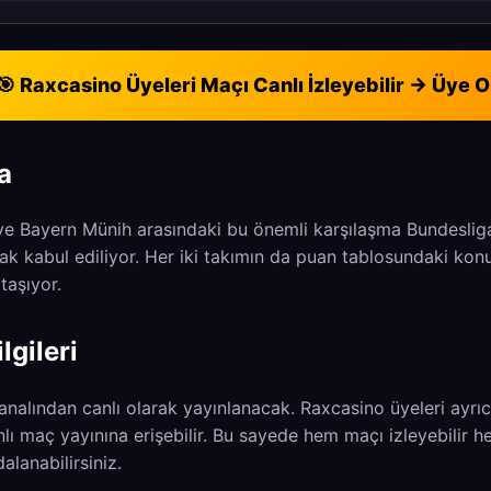
🎯 Raxcasino Üyeleri Maçı Canlı İzleyebilir → Üye O
a
e Bayern Münih arasındaki bu önemli karşılaşma Bundesliga
rak kabul ediliyor. Her iki takımın da puan tablosundaki ko
aşıyor.
lgileri
nalından canlı olarak yayınlanacak. Raxcasino üyeleri ayrı
nlı maç yayınına erişebilir. Bu sayede hem maçı izleyebilir h
lanabilirsiniz.