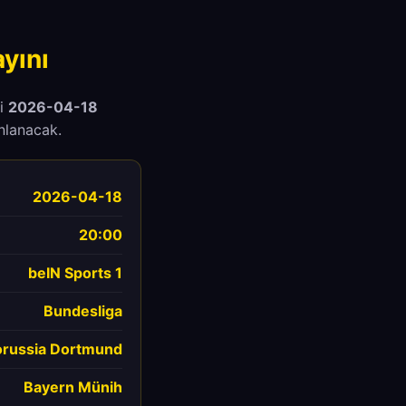
yını
si
2026-04-18
nlanacak.
2026-04-18
20:00
beIN Sports 1
Bundesliga
russia Dortmund
Bayern Münih