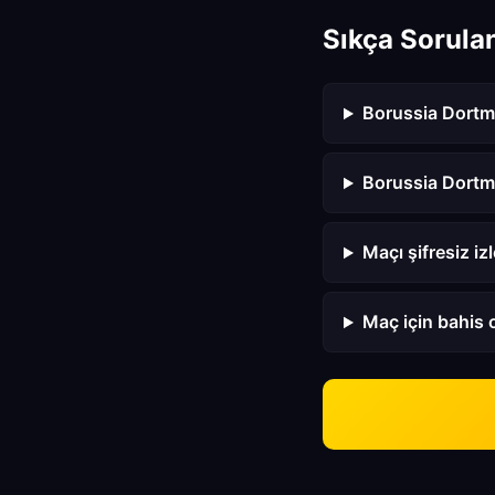
Sıkça Sorula
Borussia Dortm
Borussia Dortm
Maçı şifresiz iz
Maç için bahis 