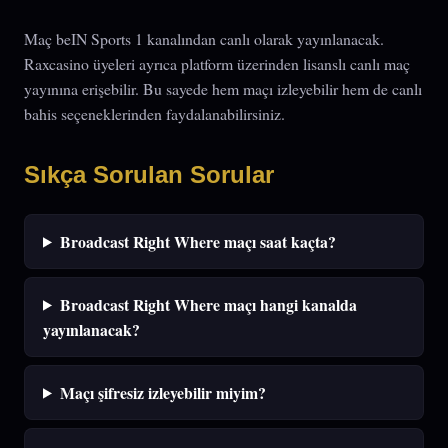
Maç beIN Sports 1 kanalından canlı olarak yayınlanacak.
Raxcasino üyeleri ayrıca platform üzerinden lisanslı canlı maç
yayınına erişebilir. Bu sayede hem maçı izleyebilir hem de canlı
bahis seçeneklerinden faydalanabilirsiniz.
Sıkça Sorulan Sorular
Broadcast Right Where maçı saat kaçta?
Broadcast Right Where maçı hangi kanalda
yayınlanacak?
Maçı şifresiz izleyebilir miyim?