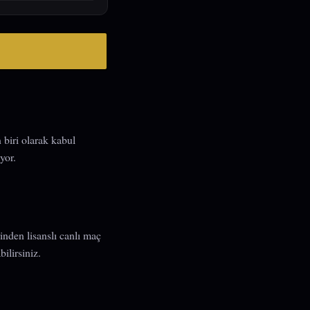
biri olarak kabul
yor.
nden lisanslı canlı maç
ilirsiniz.