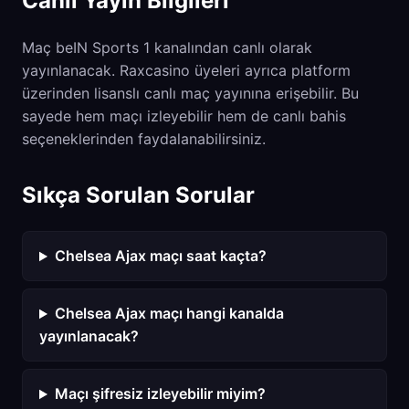
Canlı Yayın Bilgileri
Maç beIN Sports 1 kanalından canlı olarak
yayınlanacak. Raxcasino üyeleri ayrıca platform
üzerinden lisanslı canlı maç yayınına erişebilir. Bu
sayede hem maçı izleyebilir hem de canlı bahis
seçeneklerinden faydalanabilirsiniz.
Sıkça Sorulan Sorular
Chelsea Ajax maçı saat kaçta?
Chelsea Ajax maçı hangi kanalda
yayınlanacak?
Maçı şifresiz izleyebilir miyim?