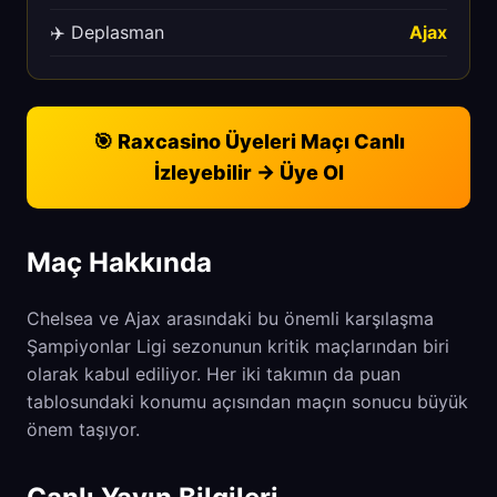
✈️ Deplasman
Ajax
🎯 Raxcasino Üyeleri Maçı Canlı
İzleyebilir → Üye Ol
Maç Hakkında
Chelsea ve Ajax arasındaki bu önemli karşılaşma
Şampiyonlar Ligi sezonunun kritik maçlarından biri
olarak kabul ediliyor. Her iki takımın da puan
tablosundaki konumu açısından maçın sonucu büyük
önem taşıyor.