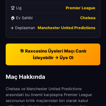
🏆 Lig
Premier League
🏠 Ev Sahibi
Chelsea
✈️ Deplasman
Manchester United Predictions
🎯 Raxcasino Üyeleri Maçı Canlı
İzleyebilir → Üye Ol
Maç Hakkında
Chelsea ve Manchester United Predictions
arasındaki bu önemli karşılaşma Premier League
sezonunun kritik maçlarından biri olarak kabul