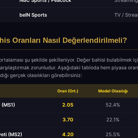
NBC Sports / Peacock
Streaming
beIN Sports
TV / Stre
is Oranları Nasıl Değerlendirilmeli?
ortalaması şu şekilde şekilleniyor. Değer bahisi bulabilmek iç
 karşılaştırmak zorunludur. Aşağıdaki tabloda hem piyasa oran
ğı gerçek olasılıkları görebilirsiniz:
Oran (Ort.)
Model Olasılığı
i (MS1)
2.05
52.4%
3.70
22.1%
eti (MS2)
4.20
25.5%