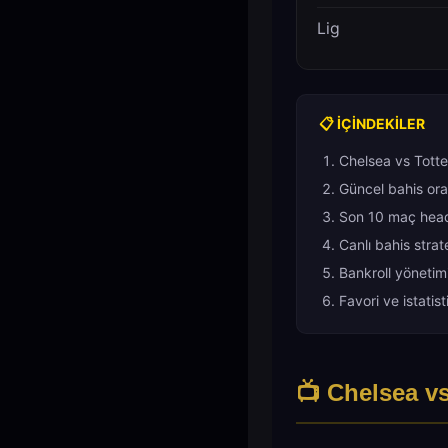
Lig
📋 İÇİNDEKİLER
Chelsea vs Tott
Güncel bahis ora
Son 10 maç head-
Canlı bahis strate
Bankroll yönetim
Favori ve istatis
📺 Chelsea v