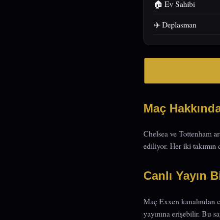
🏠 Ev Sahibi
✈️ Deplasman
Maç Hakkınd
Chelsea ve Tottenham ar
ediliyor. Her iki takım
Canlı Yayın Bi
Maç Exxen kanalından can
yayınına erişebilir. Bu s