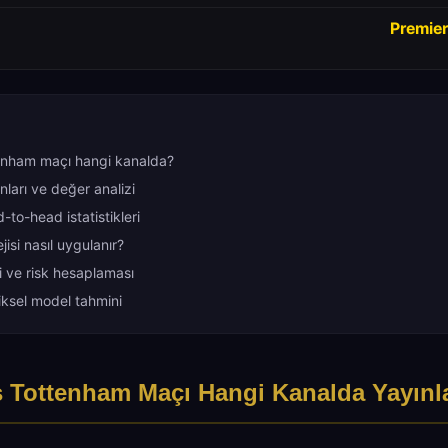
Premie
enham maçı hangi kanalda?
nları ve değer analizi
to-head istatistikleri
jisi nasıl uygulanır?
i ve risk hesaplaması
tiksel model tahmini
s Tottenham Maçı Hangi Kanalda Yayın