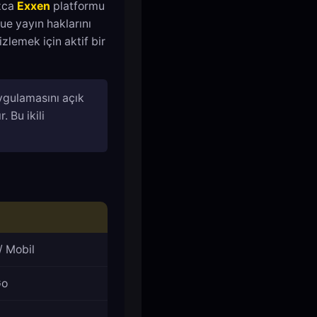
ızca
Exxen
platformu
e yayın haklarını
lemek için aktif bir
ygulamasını açık
. Bu ikili
/ Mobil
Go