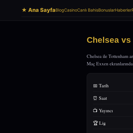
★ Ana Sayfa
Blog
Casino
Canlı Bahis
Bonuslar
Haberler
Chelsea vs
Chelsea ile Tottenham 
Maç Exxen ekranlarından
📅 Tarih
⏰ Saat
📺 Yayıncı
🏆 Lig