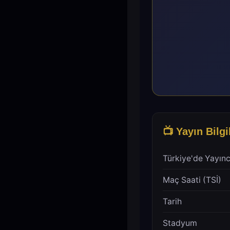
📺 Yayın Bilgi
Türkiye'de Yayınc
Maç Saati (TSİ)
Tarih
Stadyum