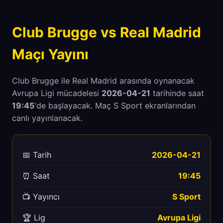
Club Brugge vs Real Madrid
Maçı Yayını
Club Brugge ile Real Madrid arasında oynanacak
Avrupa Ligi mücadelesi
2026-04-21
tarihinde saat
19:45
'de başlayacak. Maç S Sport ekranlarından
canlı yayınlanacak.
📅 Tarih
2026-04-21
⏰ Saat
19:45
📺 Yayıncı
S Sport
🏆 Lig
Avrupa Ligi