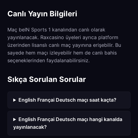
Canlı Yayın Bilgileri
Maç beIN Sports 1 kanalından canlı olarak
yayınlanacak. Raxcasino üyeleri ayrıca platform
üzerinden lisanslı canlı maç yayınına erişebilir. Bu
sayede hem maçı izleyebilir hem de canlı bahis
seçeneklerinden faydalanabilirsiniz.
Sıkça Sorulan Sorular
English Françai Deutsch maçı saat kaçta?
English Françai Deutsch maçı hangi kanalda
yayınlanacak?