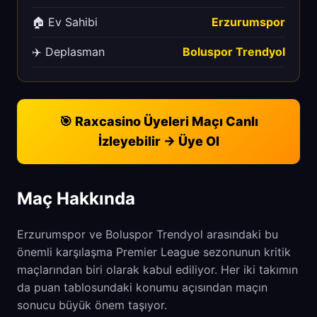
🏠 Ev Sahibi
Erzurumspor
✈️ Deplasman
Boluspor Trendyol
🎯 Raxcasino Üyeleri Maçı Canlı
İzleyebilir → Üye Ol
Maç Hakkında
Erzurumspor ve Boluspor Trendyol arasındaki bu
önemli karşılaşma Premier League sezonunun kritik
maçlarından biri olarak kabul ediliyor. Her iki takımın
da puan tablosundaki konumu açısından maçın
sonucu büyük önem taşıyor.