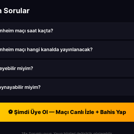
n Sorular
enheim maçı saat kaçta?
enheim maçı hangi kanalda yayınlanacak?
leyebilir miyim?
oynayabilir miyim?
⚽ Şimdi Üye Ol — Maçı Canlı İzle + Bahis Yap
18+ Sorumlu oyun. Yayın bilgileri değişiklik gösterebilir.