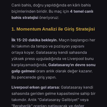
Canlı bahis, doğru yapıldığında en kârlı bahis
biçimlerinden biridir. Bu maç için
4 temel canlı
bahis stratejisi
öneriyoruz:
1. Momentum Analizi ile Giriş Stratejisi
İlk 15-20 dakika bekleyin.
Maçın başlangıcı her
iki takımın da tempo ve pozisyon yapısını
ortaya koyar. Galatasaray kendi sahasında
yüksek press uyguladığında ve Liverpool bunu
karşılayamadığında,
Galatasaray'ın devre sonu
galip gelmesi
oranı anlık olarak değer kazanır.
Bu pencerede giriş yapın.
Liverpool erken gol atarsa:
Galatasaray kendi
sahasında geriden gelme kapasitesine sahip bir
takımdır. Anlık "Galatasaray Galibiyet" veya
"Beraberlik" oranları patlayacak ve değer