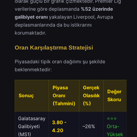
olarak güçlü bir grafik çizmektedir. Premier Lig
verilerine göre deplasmanda
%52 üzerinde
galibiyet oranı
yakalayan Liverpool, Avrupa
deplasmanlarında da bu istikrarını
korumaktadır.
Oran Karşılaştırma Stratejisi
Piyasadaki tipik oran dağılımı şu şekilde
beklenmektedir:
Piyasa
Gerçek
Değer
Sonuç
Oranı
Olasılık
Skoru
(Tahmini)
(%)
Galatasaray
⭐⭐⭐
3.80 -
Galibiyeti
~26%
Orta-
4.20
(MS1)
Yüksek