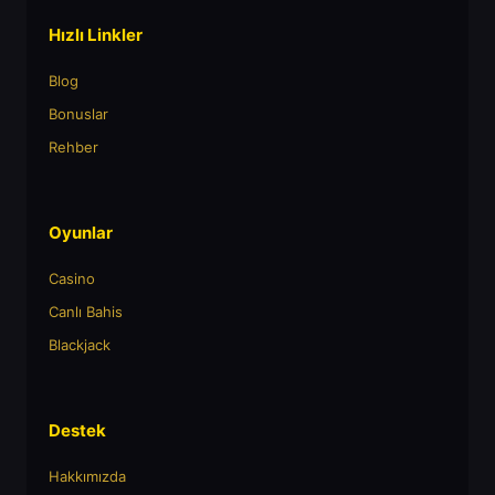
Hızlı Linkler
Blog
Bonuslar
Rehber
Oyunlar
Casino
Canlı Bahis
Blackjack
Destek
Hakkımızda