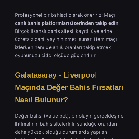
Profesyonel bir bahisçi olarak öneririz: Maçı
canlı bahis platformları üzerinden takip edin
.
Birçok lisanslı bahis sitesi, kayıtlı üyelerine
ücretsiz canlı yayın hizmeti sunar. Hem maçı
izlerken hem de anlık oranları takip etmek
oyununuzu ciddi ölçüde güçlendirir.
Galatasaray - Liverpool
Maçında Değer Bahis Fırsatları
Nasıl Bulunur?
Değer bahsi (value bet), bir olayın gerçekleşme
ihtimalinin bahis sitelerinin sunduğu orandan
daha yüksek olduğu durumlarda yapılan