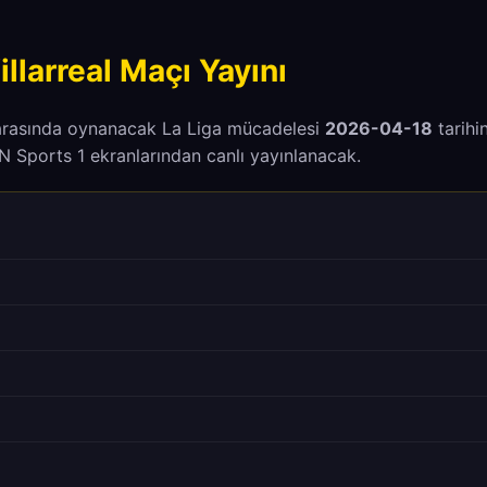
illarreal Maçı Yayını
l arasında oynanacak La Liga mücadelesi
2026-04-18
tarihi
 Sports 1 ekranlarından canlı yayınlanacak.