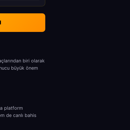
l
çlarından biri olarak
sonucu büyük önem
ca platform
em de canlı bahis