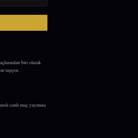
çlarından biri olarak
m taşıyor.
anslı canlı maç yayınına
.