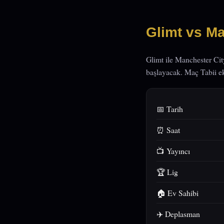
Glimt vs Ma
Glimt ile Manchester Ci
başlayacak. Maç Tabii ek
📅 Tarih
⏰ Saat
📺 Yayıncı
🏆 Lig
🏠 Ev Sahibi
✈️ Deplasman