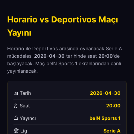
Horario vs Deportivos Maçı
Yayını
Horario ile Deportivos arasında oynanacak Serie A
mücadelesi
2026-04-30
tarihinde saat
20:00
'de
başlayacak. Maç beIN Sports 1 ekranlarından canlı
yayınlanacak.
📅 Tarih
2026-04-30
⏰ Saat
20:00
📺 Yayıncı
beIN Sports 1
🏆 Lig
Serie A