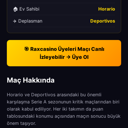
🏠 Ev Sahibi
Horario
✈️ Deplasman
Deportivos
🎯 Raxcasino Üyeleri Maçı Canlı
İzleyebilir → Üye Ol
Maç Hakkında
Horario ve Deportivos arasındaki bu önemli
karşılaşma Serie A sezonunun kritik maçlarından biri
olarak kabul ediliyor. Her iki takımın da puan
tablosundaki konumu açısından maçın sonucu büyük
önem taşıyor.