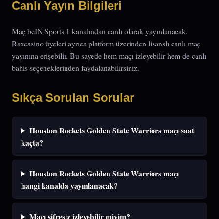
Canlı Yayın Bilgileri
Maç beIN Sports 1 kanalından canlı olarak yayınlanacak.
Raxcasino üyeleri ayrıca platform üzerinden lisanslı canlı maç
yayınına erişebilir. Bu sayede hem maçı izleyebilir hem de canlı
bahis seçeneklerinden faydalanabilirsiniz.
Sıkça Sorulan Sorular
Houston Rockets Golden State Warriors maçı saat
kaçta?
Houston Rockets Golden State Warriors maçı
hangi kanalda yayınlanacak?
Maçı şifresiz izleyebilir miyim?