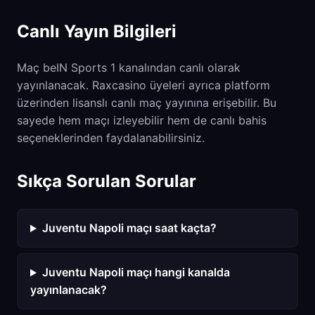
Canlı Yayın Bilgileri
Maç beIN Sports 1 kanalından canlı olarak
yayınlanacak. Raxcasino üyeleri ayrıca platform
üzerinden lisanslı canlı maç yayınına erişebilir. Bu
sayede hem maçı izleyebilir hem de canlı bahis
seçeneklerinden faydalanabilirsiniz.
Sıkça Sorulan Sorular
Juventu Napoli maçı saat kaçta?
Juventu Napoli maçı hangi kanalda
yayınlanacak?