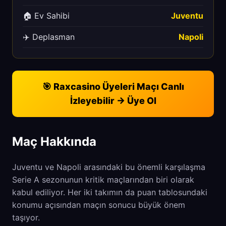
🏠 Ev Sahibi
Juventu
✈️ Deplasman
Napoli
🎯 Raxcasino Üyeleri Maçı Canlı
İzleyebilir → Üye Ol
Maç Hakkında
Juventu ve Napoli arasındaki bu önemli karşılaşma
Serie A sezonunun kritik maçlarından biri olarak
kabul ediliyor. Her iki takımın da puan tablosundaki
konumu açısından maçın sonucu büyük önem
taşıyor.