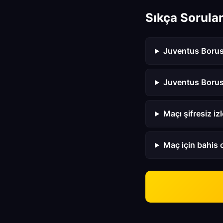
Sıkça Sorula
Juventus Borus
Juventus Borus
Maçı şifresiz iz
Maç için bahis 