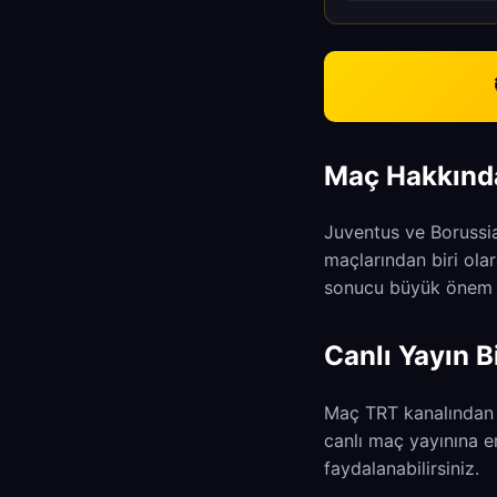
Maç Hakkınd
Juventus ve Borussi
maçlarından biri ola
sonucu büyük önem t
Canlı Yayın Bi
Maç TRT kanalından c
canlı maç yayınına e
faydalanabilirsiniz.