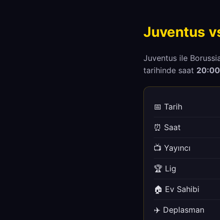
Juventus v
Juventus ile Boruss
tarihinde saat
20:00
📅 Tarih
⏰ Saat
📺 Yayıncı
🏆 Lig
🏠 Ev Sahibi
✈️ Deplasman