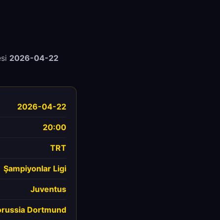
esi
2026-04-22
2026-04-22
20:00
TRT
Şampiyonlar Ligi
Juventus
russia Dortmund