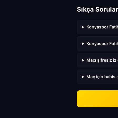
Sıkça Sorula
Konyaspor Fati
Konyaspor Fati
Maçı şifresiz iz
Maç için bahis 