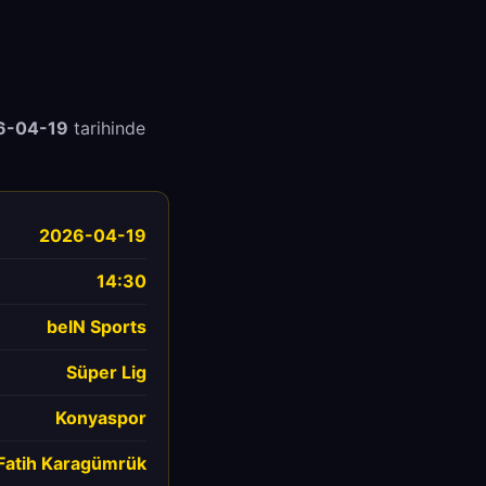
6-04-19
tarihinde
2026-04-19
14:30
beIN Sports
Süper Lig
Konyaspor
Fatih Karagümrük