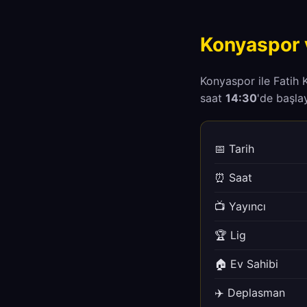
Konyaspor 
Konyaspor ile Fatih
saat
14:30
'de başla
📅 Tarih
⏰ Saat
📺 Yayıncı
🏆 Lig
🏠 Ev Sahibi
✈️ Deplasman