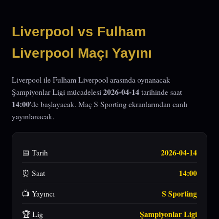
Liverpool vs Fulham
Liverpool Maçı Yayını
Liverpool ile Fulham Liverpool arasında oynanacak
2026-04-14
Şampiyonlar Ligi mücadelesi
tarihinde saat
14:00
'de başlayacak. Maç S Sporting ekranlarından canlı
yayınlanacak.
2026-04-14
📅 Tarih
14:00
⏰ Saat
S Sporting
📺 Yayıncı
Şampiyonlar Ligi
🏆 Lig