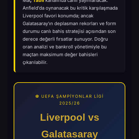
Maç
Tabii
kanalında canlı yayınlanacak.
Anfield'da oynanacak bu kritik karşılaşmada
Liverpool favori konumda; ancak
Galatasaray'ın deplasman rekorları ve form
durumu canlı bahis stratejisi açısından son
derece değerli fırsatlar sunuyor. Doğru
oran analizi ve bankroll yönetimiyle bu
maçtan maksimum değer bahisleri
çıkarılabilir.
⚽ UEFA ŞAMPIYONLAR LIGI
2025/26
Liverpool vs
Galatasaray