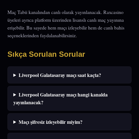
Maç Tabii kanalından canlı olarak yayınlanacak. Raxcasino
üyeleri ayrıca platform üzerinden lisanslı canlı maç yayınına
erişebilir. Bu sayede hem maçı izleyebilir hem de canlı bahis
seçeneklerinden faydalanabilirsiniz.
Sıkça Sorulan Sorular
Liverpool Galatasaray maçı saat kaçta?
Liverpool Galatasaray maçı hangi kanalda
yayınlanacak?
Maçı şifresiz izleyebilir miyim?