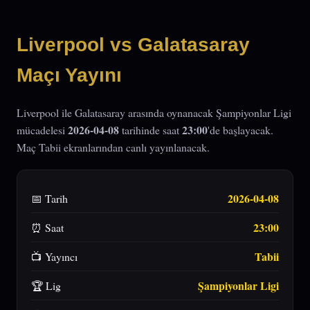
Liverpool vs Galatasaray
Maçı Yayını
Liverpool ile Galatasaray arasında oynanacak Şampiyonlar Ligi
2026-04-08
23:00
mücadelesi
tarihinde saat
'de başlayacak.
Maç Tabii ekranlarından canlı yayınlanacak.
2026-04-08
📅 Tarih
23:00
⏰ Saat
Tabii
📺 Yayıncı
Şampiyonlar Ligi
🏆 Lig