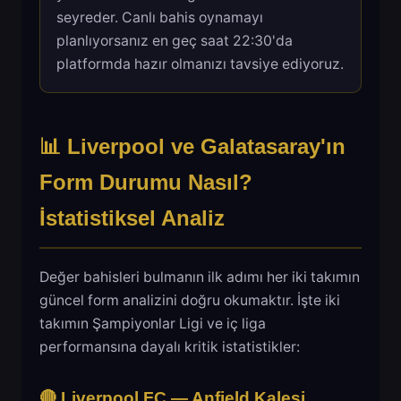
seyreder. Canlı bahis oynamayı
planlıyorsanız en geç saat 22:30'da
platformda hazır olmanızı tavsiye ediyoruz.
📊 Liverpool ve Galatasaray'ın
Form Durumu Nasıl?
İstatistiksel Analiz
Değer bahisleri bulmanın ilk adımı her iki takımın
güncel form analizini doğru okumaktır. İşte iki
takımın Şampiyonlar Ligi ve iç liga
performansına dayalı kritik istatistikler:
🔴 Liverpool FC — Anfield Kalesi