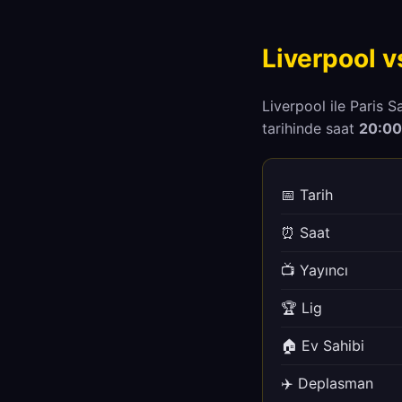
Liverpool v
Liverpool ile Paris
tarihinde saat
20:00
📅 Tarih
⏰ Saat
📺 Yayıncı
🏆 Lig
🏠 Ev Sahibi
✈️ Deplasman