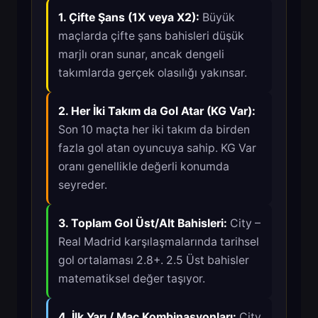
1. Çifte Şans (1X veya X2):
Büyük
maçlarda çifte şans bahisleri düşük
marjlı oran sunar, ancak dengeli
takımlarda gerçek olasılığı yakınsar.
2. Her İki Takım da Gol Atar (KG Var):
Son 10 maçta her iki takım da birden
fazla gol atan oyuncuya sahip. KG Var
oranı genellikle değerli konumda
seyreder.
3. Toplam Gol Üst/Alt Bahisleri:
City –
Real Madrid karşılaşmalarında tarihsel
gol ortalaması 2.8+. 2.5 Üst bahisler
matematiksel değer taşıyor.
4. İlk Yarı / Maç Kombinasyonları:
City