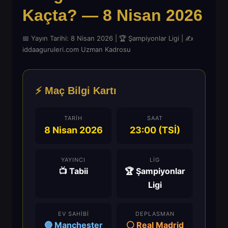
Kaçta? — 8 Nisan 2026
📅 Yayın Tarihi: 8 Nisan 2026 | 🏆 Şampiyonlar Ligi | ✍️
iddaaguruleri.com Uzman Kadrosu
⚡ Maç Bilgi Kartı
TARIH
SAAT
8 Nisan 2026
23:00 (TSİ)
YAYINCI
LIG
📺 Tabii
🏆 Şampiyonlar
Ligi
EV SAHIBI
DEPLASMAN
🔵 Manchester
⚪ Real Madrid