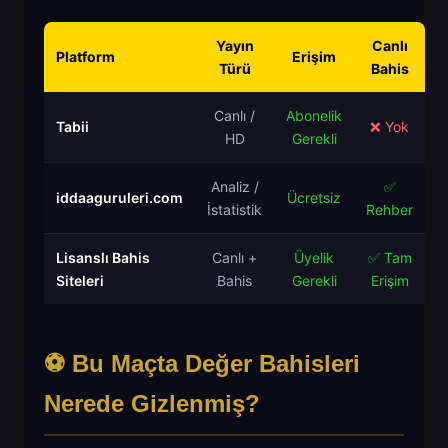
Yayın
Canlı
Platform
Erişim
Türü
Bahis
Canlı /
Abonelik
Tabii
❌ Yok
HD
Gerekli
Analiz /
✅
iddaaguruleri.com
Ücretsiz
İstatistik
Rehber
Lisanslı Bahis
Canlı +
Üyelik
✅ Tam
Siteleri
Bahis
Gerekli
Erişim
⚽ Bu Maçta Değer Bahisleri
Nerede Gizlenmiş?