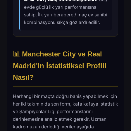
evde güçlü ilk yarı performansına
sahip. İlk yarı berabere / maç ev sahibi
kombinasyonu sıkça göz ardı edilir.
📊 Manchester City ve Real
Madrid'in İstatistiksel Profili
Nasıl?
Herhangi bir maçta doğru bahis yapabilmek için
her iki takımın da son form, kafa kafaya istatistik
ve Şampiyonlar Ligi performanslarını
derinlemesine analiz etmek gerekir. Uzman
kadromuzun derlediği veriler aşağıda