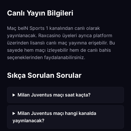
Canlı Yayın Bilgileri
Maç beIN Sports 1 kanalından canlı olarak
yayınlanacak. Raxcasino üyeleri ayrıca platform
üzerinden lisanslı canlı maç yayınına erişebilir. Bu
sayede hem maçı izleyebilir hem de canlı bahis
seçeneklerinden faydalanabilirsiniz.
Sıkça Sorulan Sorular
Milan Juventus maçı saat kaçta?
Milan Juventus maçı hangi kanalda
yayınlanacak?