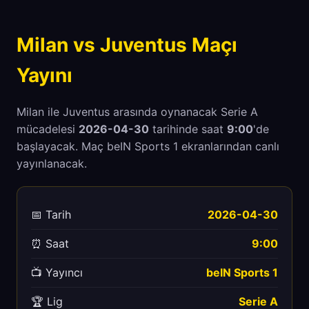
Milan vs Juventus Maçı
Yayını
Milan ile Juventus arasında oynanacak Serie A
mücadelesi
2026-04-30
tarihinde saat
9:00
'de
başlayacak. Maç beIN Sports 1 ekranlarından canlı
yayınlanacak.
📅 Tarih
2026-04-30
⏰ Saat
9:00
📺 Yayıncı
beIN Sports 1
🏆 Lig
Serie A