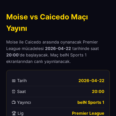
Moise vs Caicedo Maçı
Yayını
Moise ile Caicedo arasında oynanacak Premier
League mücadelesi
2026-04-22
tarihinde saat
20:00
'de başlayacak. Maç beIN Sports 1
ekranlarından canlı yayınlanacak.
📅 Tarih
2026-04-22
⏰ Saat
20:00
📺 Yayıncı
beIN Sports 1
🏆 Lig
Premier League