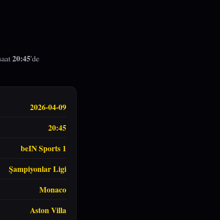
20:45
saat
'de
2026-04-09
20:45
beIN Sports 1
Şampiyonlar Ligi
Monaco
Aston Villa