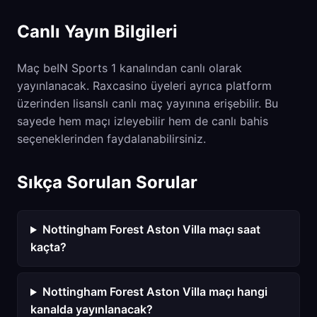
Canlı Yayın Bilgileri
Maç beIN Sports 1 kanalından canlı olarak
yayınlanacak. Raxcasino üyeleri ayrıca platform
üzerinden lisanslı canlı maç yayınına erişebilir. Bu
sayede hem maçı izleyebilir hem de canlı bahis
seçeneklerinden faydalanabilirsiniz.
Sıkça Sorulan Sorular
Nottingham Forest Aston Villa maçı saat
kaçta?
Nottingham Forest Aston Villa maçı hangi
kanalda yayınlanacak?