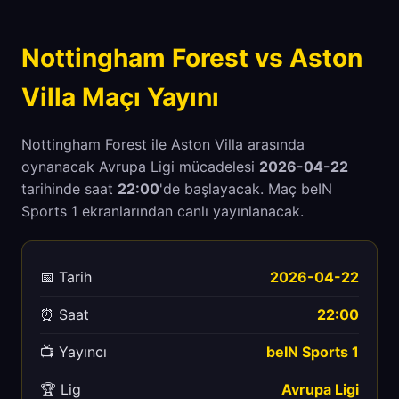
Nottingham Forest vs Aston
Villa Maçı Yayını
Nottingham Forest ile Aston Villa arasında
oynanacak Avrupa Ligi mücadelesi
2026-04-22
tarihinde saat
22:00
'de başlayacak. Maç beIN
Sports 1 ekranlarından canlı yayınlanacak.
📅 Tarih
2026-04-22
⏰ Saat
22:00
📺 Yayıncı
beIN Sports 1
🏆 Lig
Avrupa Ligi