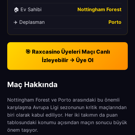
🏠 Ev Sahibi
Nottingham Forest
✈️ Deplasman
Porto
🎯 Raxcasino Üyeleri Maçı Canlı
İzleyebilir → Üye Ol
Maç Hakkında
Nottingham Forest ve Porto arasındaki bu önemli
karşılaşma Avrupa Ligi sezonunun kritik maçlarından
biri olarak kabul ediliyor. Her iki takımın da puan
tablosundaki konumu açısından maçın sonucu büyük
önem taşıyor.