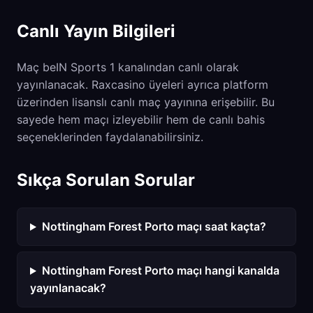
Canlı Yayın Bilgileri
Maç beIN Sports 1 kanalından canlı olarak
yayınlanacak. Raxcasino üyeleri ayrıca platform
üzerinden lisanslı canlı maç yayınına erişebilir. Bu
sayede hem maçı izleyebilir hem de canlı bahis
seçeneklerinden faydalanabilirsiniz.
Sıkça Sorulan Sorular
Nottingham Forest Porto maçı saat kaçta?
Nottingham Forest Porto maçı hangi kanalda
yayınlanacak?