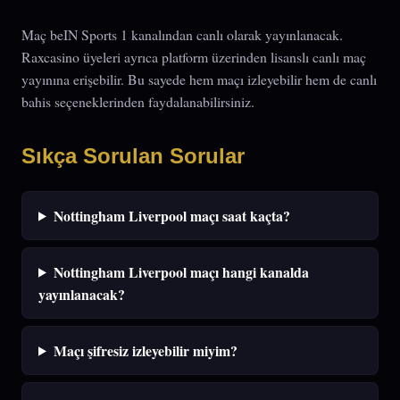
Maç beIN Sports 1 kanalından canlı olarak yayınlanacak.
Raxcasino üyeleri ayrıca platform üzerinden lisanslı canlı maç
yayınına erişebilir. Bu sayede hem maçı izleyebilir hem de canlı
bahis seçeneklerinden faydalanabilirsiniz.
Sıkça Sorulan Sorular
Nottingham Liverpool maçı saat kaçta?
Nottingham Liverpool maçı hangi kanalda
yayınlanacak?
Maçı şifresiz izleyebilir miyim?