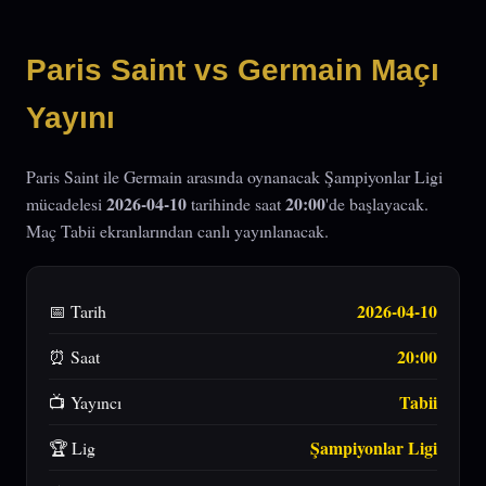
Paris Saint vs Germain Maçı
Yayını
Paris Saint ile Germain arasında oynanacak Şampiyonlar Ligi
2026-04-10
20:00
mücadelesi
tarihinde saat
'de başlayacak.
Maç Tabii ekranlarından canlı yayınlanacak.
2026-04-10
📅 Tarih
20:00
⏰ Saat
Tabii
📺 Yayıncı
Şampiyonlar Ligi
🏆 Lig