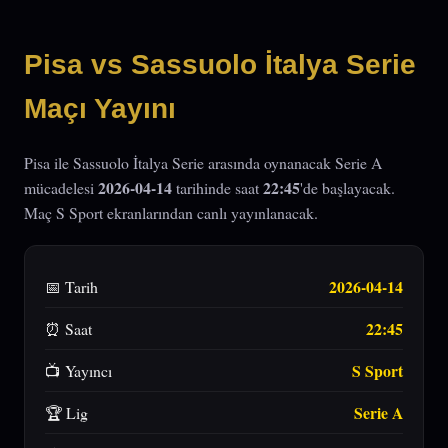
Pisa vs Sassuolo İtalya Serie
Maçı Yayını
Pisa ile Sassuolo İtalya Serie arasında oynanacak Serie A
2026-04-14
22:45
mücadelesi
tarihinde saat
'de başlayacak.
Maç S Sport ekranlarından canlı yayınlanacak.
2026-04-14
📅 Tarih
22:45
⏰ Saat
S Sport
📺 Yayıncı
Serie A
🏆 Lig