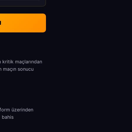
l
 kritik maçlarından
an maçın sonucu
tform üzerinden
ı bahis