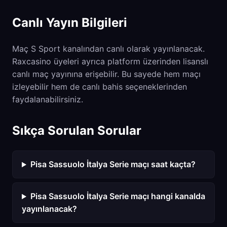
Canlı Yayın Bilgileri
Maç S Sport kanalından canlı olarak yayınlanacak.
Raxcasino üyeleri ayrıca platform üzerinden lisanslı
canlı maç yayınına erişebilir. Bu sayede hem maçı
izleyebilir hem de canlı bahis seçeneklerinden
faydalanabilirsiniz.
Sıkça Sorulan Sorular
Pisa Sassuolo İtalya Serie maçı saat kaçta?
Pisa Sassuolo İtalya Serie maçı hangi kanalda
yayınlanacak?