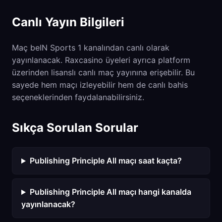
Canlı Yayın Bilgileri
Maç beIN Sports 1 kanalından canlı olarak
yayınlanacak. Raxcasino üyeleri ayrıca platform
üzerinden lisanslı canlı maç yayınına erişebilir. Bu
sayede hem maçı izleyebilir hem de canlı bahis
seçeneklerinden faydalanabilirsiniz.
Sıkça Sorulan Sorular
Publishing Principle All maçı saat kaçta?
Publishing Principle All maçı hangi kanalda
yayınlanacak?