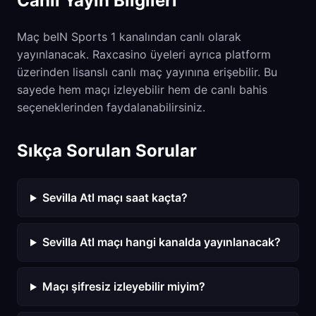
Canlı Yayın Bilgileri
Maç beIN Sports 1 kanalından canlı olarak
yayınlanacak. Raxcasino üyeleri ayrıca platform
üzerinden lisanslı canlı maç yayınına erişebilir. Bu
sayede hem maçı izleyebilir hem de canlı bahis
seçeneklerinden faydalanabilirsiniz.
Sıkça Sorulan Sorular
Sevilla Atl maçı saat kaçta?
Sevilla Atl maçı hangi kanalda yayınlanacak?
Maçı şifresiz izleyebilir miyim?