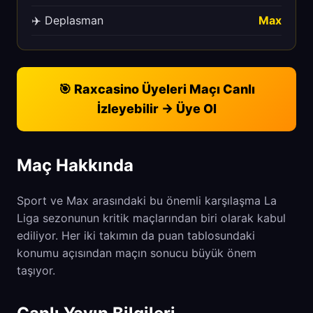
✈️ Deplasman
Max
🎯 Raxcasino Üyeleri Maçı Canlı
İzleyebilir → Üye Ol
Maç Hakkında
Sport ve Max arasındaki bu önemli karşılaşma La
Liga sezonunun kritik maçlarından biri olarak kabul
ediliyor. Her iki takımın da puan tablosundaki
konumu açısından maçın sonucu büyük önem
taşıyor.