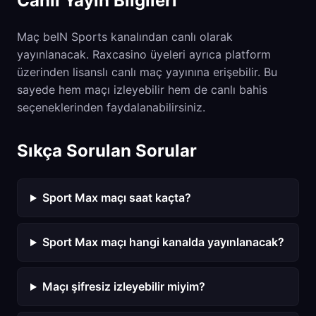
Canlı Yayın Bilgileri
Maç beIN Sports kanalından canlı olarak
yayınlanacak. Raxcasino üyeleri ayrıca platform
üzerinden lisanslı canlı maç yayınına erişebilir. Bu
sayede hem maçı izleyebilir hem de canlı bahis
seçeneklerinden faydalanabilirsiniz.
Sıkça Sorulan Sorular
Sport Max maçı saat kaçta?
Sport Max maçı hangi kanalda yayınlanacak?
Maçı şifresiz izleyebilir miyim?