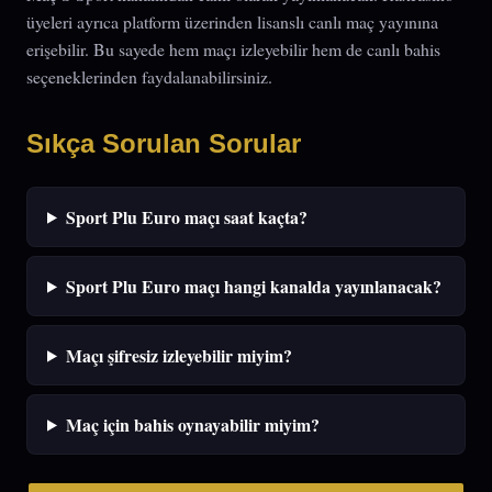
üyeleri ayrıca platform üzerinden lisanslı canlı maç yayınına
erişebilir. Bu sayede hem maçı izleyebilir hem de canlı bahis
seçeneklerinden faydalanabilirsiniz.
Sıkça Sorulan Sorular
Sport Plu Euro maçı saat kaçta?
Sport Plu Euro maçı hangi kanalda yayınlanacak?
Maçı şifresiz izleyebilir miyim?
Maç için bahis oynayabilir miyim?