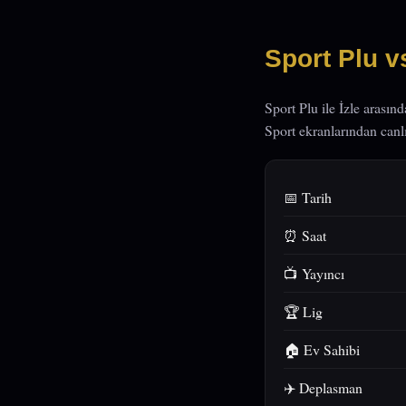
Sport Plu v
Sport Plu ile İzle aras
Sport ekranlarından canl
📅 Tarih
⏰ Saat
📺 Yayıncı
🏆 Lig
🏠 Ev Sahibi
✈️ Deplasman