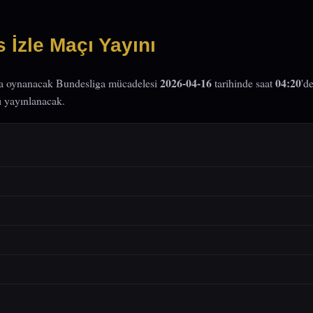
s İzle Maçı Yayını
2026-04-16
04:20
ında oynanacak Bundesliga mücadelesi
tarihinde saat
'd
ı yayınlanacak.