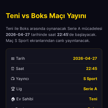
Teni vs Boks Maçı Yayını
Teni ile Boks arasında oynanacak Serie A mücadelesi
2026-04-27
tarihinde saat
22:45
'de başlayacak.
Maç S Sport ekranlarından canlı yayınlanacak.
📅 Tarih
2026-04-27
⏰ Saat
22:45
📺 Yayıncı
S Sport
🏆 Lig
Serie A
🏠 Ev Sahibi
Teni