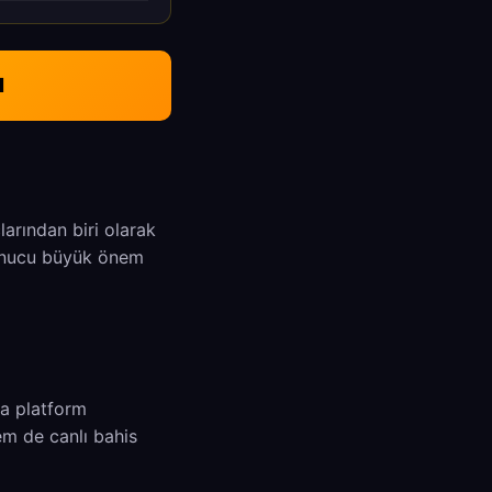
l
arından biri olarak
sonucu büyük önem
ca platform
em de canlı bahis