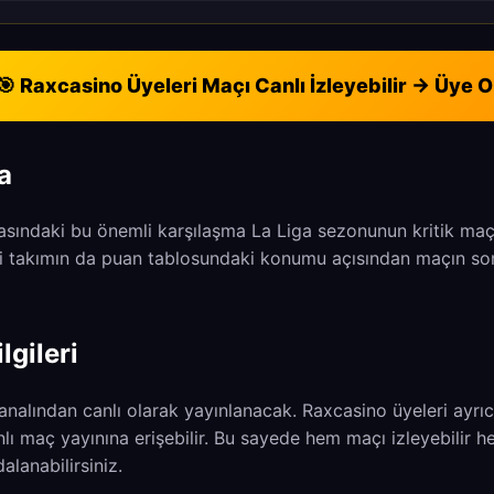
🎯 Raxcasino Üyeleri Maçı Canlı İzleyebilir → Üye O
a
asındaki bu önemli karşılaşma La Liga sezonunun kritik maçl
 iki takımın da puan tablosundaki konumu açısından maçın 
lgileri
nalından canlı olarak yayınlanacak. Raxcasino üyeleri ayrı
nlı maç yayınına erişebilir. Bu sayede hem maçı izleyebilir h
lanabilirsiniz.