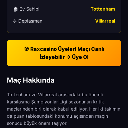
🏠 Ev Sahibi
Tottenham
✈️ Deplasman
Villarreal
🎯 Raxcasino Üyeleri Maçı Canlı
İzleyebilir → Üye Ol
Maç Hakkında
Tottenham ve Villarreal arasındaki bu önemli
karşılaşma Şampiyonlar Ligi sezonunun kritik
maçlarından biri olarak kabul ediliyor. Her iki takımın
da puan tablosundaki konumu açısından maçın
sonucu büyük önem taşıyor.