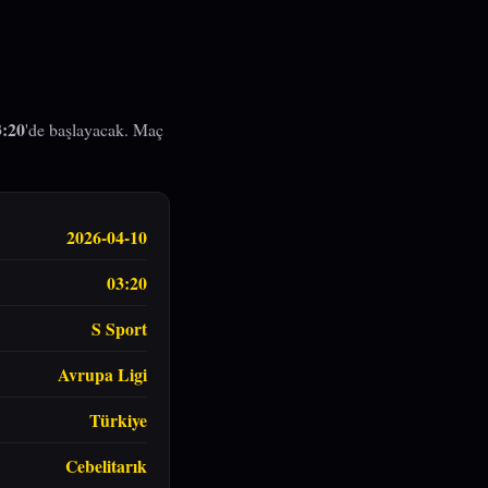
3:20
'de başlayacak. Maç
2026-04-10
03:20
S Sport
Avrupa Ligi
Türkiye
Cebelitarık