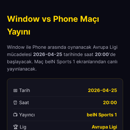
Window vs Phone Maçı
Yayını
Window ile Phone arasında oynanacak Avrupa Ligi
mücadelesi
2026-04-25
tarihinde saat
20:00
'de
başlayacak. Maç beIN Sports 1 ekranlarından canlı
yayınlanacak.
📅 Tarih
2026-04-25
⏰ Saat
20:00
📺 Yayıncı
beIN Sports 1
🏆 Lig
Avrupa Ligi