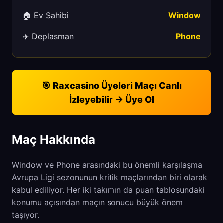
🏠 Ev Sahibi
Window
✈️ Deplasman
Phone
🎯 Raxcasino Üyeleri Maçı Canlı
İzleyebilir → Üye Ol
Maç Hakkında
Window ve Phone arasındaki bu önemli karşılaşma
Avrupa Ligi sezonunun kritik maçlarından biri olarak
kabul ediliyor. Her iki takımın da puan tablosundaki
konumu açısından maçın sonucu büyük önem
taşıyor.