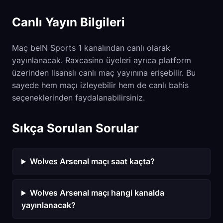
Canlı Yayın Bilgileri
Maç beIN Sports 1 kanalından canlı olarak
yayınlanacak. Raxcasino üyeleri ayrıca platform
üzerinden lisanslı canlı maç yayınına erişebilir. Bu
sayede hem maçı izleyebilir hem de canlı bahis
seçeneklerinden faydalanabilirsiniz.
Sıkça Sorulan Sorular
Wolves Arsenal maçı saat kaçta?
Wolves Arsenal maçı hangi kanalda
yayınlanacak?